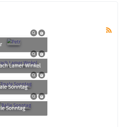
tr
rrach Lamer Winkel
nale Sonntag
älle Sonntag