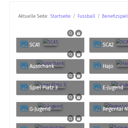
Aktuelle Seite:
Startseite
Fussball
Benefizspiel
SCA1
SCA2
Ausschank
Hajo
Spiel Platz 3
E-Jugend
G-Jugend
Regental 