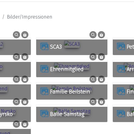
Bilder/Impressionen
SCA3
Pe
Ehrenmitglied
A
Familie Beilstein
Fi
Nyrsko
Bälle Samstag
B