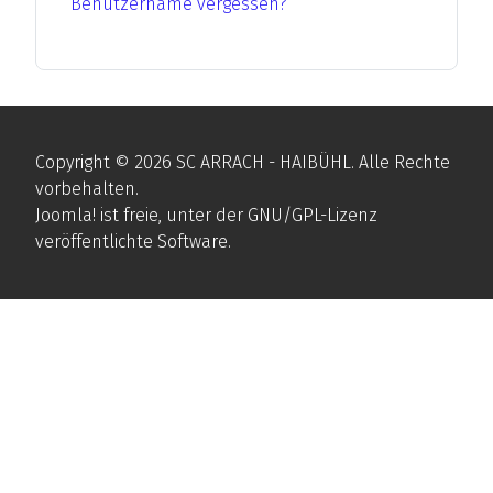
Benutzername vergessen?
Copyright © 2026 SC ARRACH - HAIBÜHL. Alle Rechte
vorbehalten.
Joomla!
ist freie, unter der
GNU/GPL-Lizenz
veröffentlichte Software.