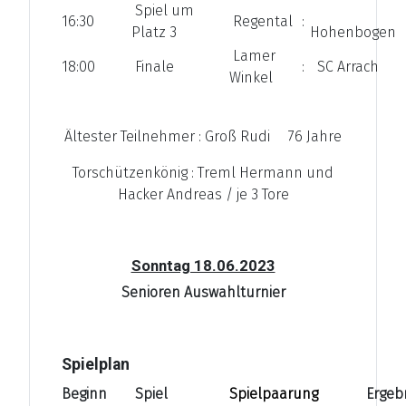
Spiel um
16:30
Regental
:
Platz 3
Hohenbogen
Lamer
18:00
Finale
:
SC Arrach
Winkel
Ältester Teilnehmer : Groß Rudi 76 Jahre
Torschützenkönig : Treml Hermann und
Hacker Andreas / je 3 Tore
Sonntag 18.06.2023
Senioren Auswahlturnier
Spielplan
Beginn
Spiel
Spielpaarung
Ergeb