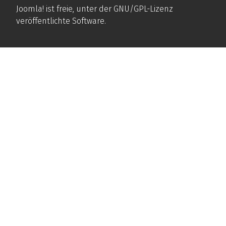
Joomla!
ist freie, unter der
GNU/GPL-Lizenz
veröffentlichte Software.