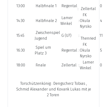
13:00
Halbfinale 1
Regental
0
:
Zellertal
FK
Lamer
14:30
Halbfinale 2
:
Okula
4
Winkel
Nyrsko
Zwischenspiel
15:45
G (U7)
:
11
Jugend
Thenried
FK
Spiel um
16:30
Regental
:
Okula
5
Platz 3
Nyrsko
Lamer
18:00
Finale
Zellertal
:
0
Winkel
Torschützenkönig : Dengscherz Tobias ,
Schmid Alexander und Kovarik Lukas mit je
2 Toren